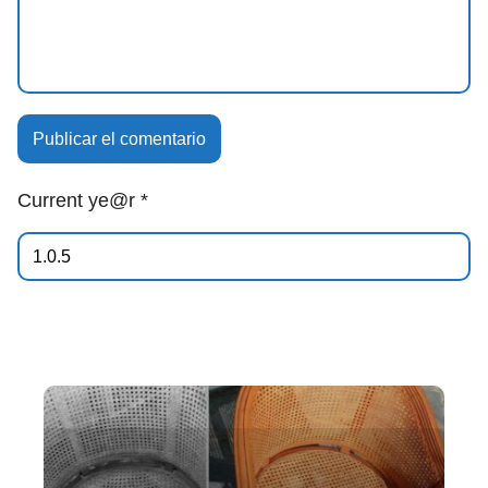
Current ye@r
*