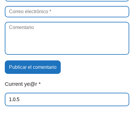
Current ye@r
*