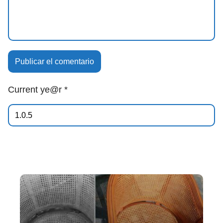
Current ye@r
*